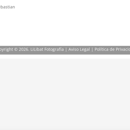
pyright
© 2026. LiLibat Fotografía |
Aviso Legal
|
Política de Privac