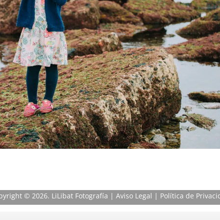
pyright
© 2026. LiLibat Fotografía |
Aviso Legal
|
Política de Privac