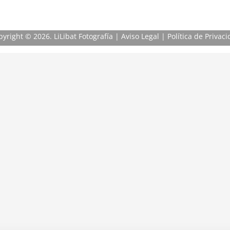
pyright
© 2026. LiLibat Fotografía |
Aviso Legal
|
Política de Privac