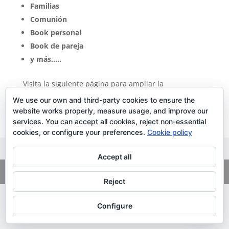
Familias
Comunión
Book personal
Book de pareja
y más…..
Visita la siguiente página para ampliar la
información y contactar con nosotros directamente.
We use our own and third-party cookies to ensure the
¡Muchas gracias!
website works properly, measure usage, and improve our
+ info
services. You can accept all cookies, reject non-essential
cookies, or configure your preferences.
Cookie policy
Accept all
Copyright
© 2026. LiLibat Fotografía |
Aviso Legal
|
Política de
Privacidad
Reject
Configure