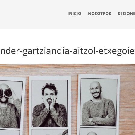
INICIO
NOSOTROS
SESION
nder-gartziandia-aitzol-etxegoi