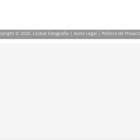
pyright
© 2026. LiLibat Fotografía |
Aviso Legal
|
Política de Privac