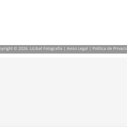
pyright
© 2026. LiLibat Fotografía |
Aviso Legal
|
Política de Privac