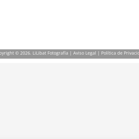
pyright
© 2026. LiLibat Fotografía |
Aviso Legal
|
Política de Privac