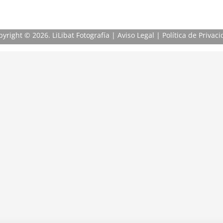
pyright
© 2026. LiLibat Fotografía |
Aviso Legal
|
Política de Privac