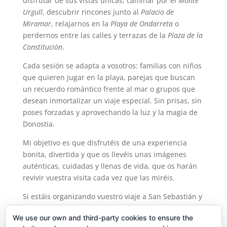
disfrutar de sus vistas únicas, caminar por el
Monte
Urgull
, descubrir rincones junto al
Palacio de
Miramar
, relajarnos en la
Playa de Ondarreta
o
perdernos entre las calles y terrazas de la
Plaza de la
Constitución
.
Cada sesión se adapta a vosotros: familias con niños
que quieren jugar en la playa, parejas que buscan
un recuerdo romántico frente al mar o grupos que
desean inmortalizar un viaje especial. Sin prisas, sin
poses forzadas y aprovechando la luz y la magia de
Donostia.
Mi objetivo es que disfrutéis de una experiencia
bonita, divertida y que os llevéis unas imágenes
auténticas, cuidadas y llenas de vida, que os harán
revivir vuestra visita cada vez que las miréis.
Si estáis organizando vuestro viaje a San Sebastián y
queréis reservar vuestra sesión de fotos, no dudéis
We use our own and third-party cookies to ensure the
en escribirme. Será un placer mostraros mi ciudad a