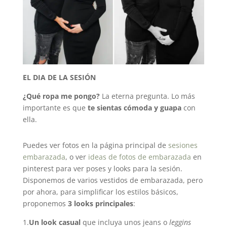
EL DIA DE LA SESIÓN
¿Qué ropa me pongo?
La eterna pregunta. Lo más
importante es que
te sientas cómoda y guapa
con
ella.
Puedes ver fotos en la página principal de
sesiones
embarazada
, o ver
ideas de fotos de embarazada
en
pinterest para ver poses y looks para la sesión.
Disponemos de varios vestidos de embarazada, pero
por ahora, para simplificar los estilos básicos,
proponemos
3 looks principales
:
1.
Un look casual
que incluya unos jeans o
leggins