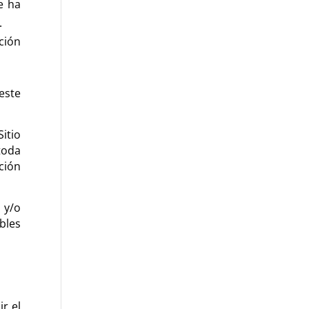
e ha
.
ción
este
Sitio
toda
ción
 y/o
bles
r el