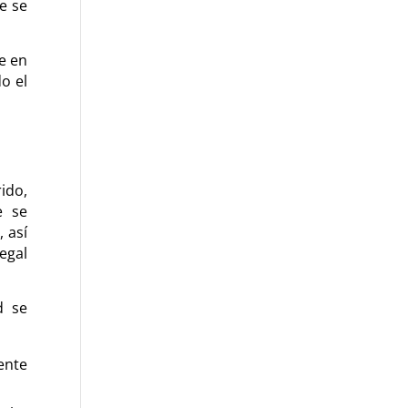
e se
e en
do el
ido,
e se
 así
egal
d se
ente