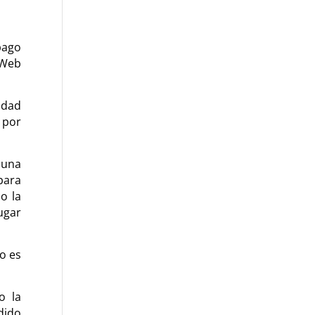
pago
 Web
idad
 por
 una
para
o la
ugar
o es
o la
dido