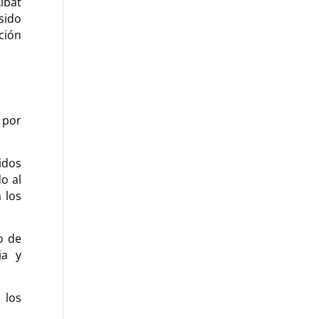
ibat
sido
ción
e por
idos
o al
 los
o de
ia y
 los