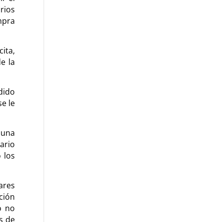
rios
mpra
ita,
e la
dido
se le
 una
ario
 los
ares
ción
o no
s de