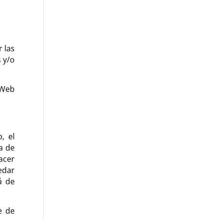
 las
s y/o
 Web
, el
a de
hacer
edar
á de
e de