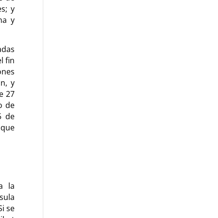
s; y
na y
adas
l fin
ones
n, y
e 27
o de
5 de
 que
a la
sula
Si se