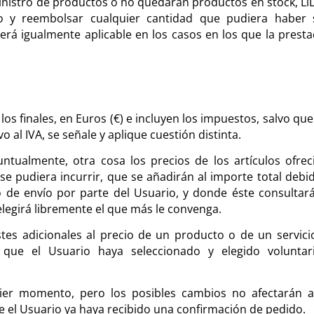
inistro de productos o no quedaran productos en stock, LiL
 y reembolsar cualquier cantidad que pudiera haber 
rá igualmente aplicable en los casos en los que la presta
los finales, en Euros (€) e incluyen los impuestos, salvo qu
vo al IVA, se señale y aplique cuestión distinta.
ntualmente, otra cosa los precios de los artículos ofrec
se pudiera incurrir, que se añadirán al importe total debid
de envío por parte del Usuario, y donde éste consultará
elegirá libremente el que más le convenga.
tes adicionales al precio de un producto o de un servici
 que el Usuario haya seleccionado y elegido voluntar
ier momento, pero los posibles cambios no afectarán a
 el Usuario ya haya recibido una confirmación de pedido.