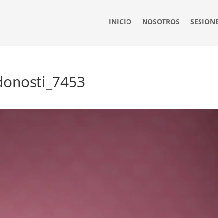
INICIO
NOSOTROS
SESION
-donosti_7453